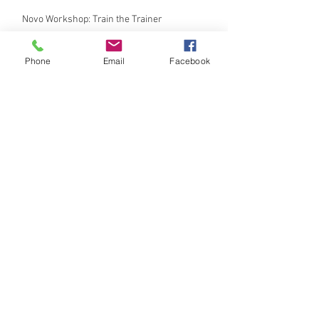
Novo Workshop: Train the Trainer
Phone
Email
Facebook
Entrevista para faculdade de comunicação
LIÇÕES DE LIDERANÇA
Arquivo
abril de 2016
(1)
1 post
outubro de 2015
(1)
1 post
setembro de 2015
(1)
1 post
fevereiro de 2015
(1)
1 post
dezembro de 2014
(1)
1 post